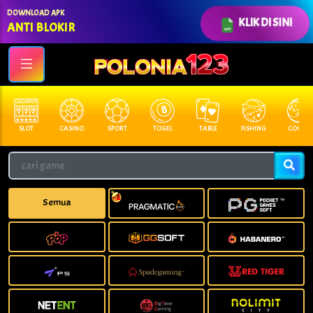
DOWNLOAD APK
KLIK DI SINI
ANTI BLOKIR
SLOT
CASINO
SPORT
TOGEL
TABLE
FISHING
COCK F.
Semua