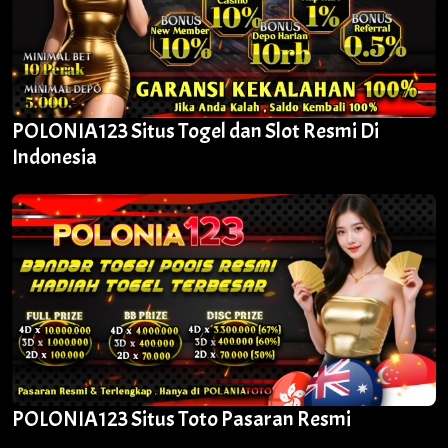
POLONIA123 Situs Togel dan Slot Resmi Di
Indonesia
POLONIA123 Situs Toto Pasaran Resmi