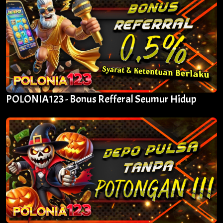
POLONIA123 - Bonus Refferal Seumur Hidup