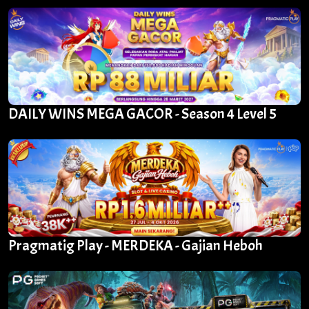
DAILY WINS MEGA GACOR - Season 4 Level 5
Pragmatig Play - MERDEKA - Gajian Heboh