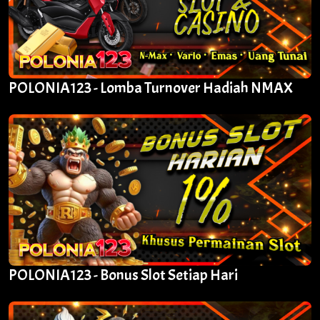
POLONIA123 - Lomba Turnover Hadiah NMAX
POLONIA123 - Bonus Slot Setiap Hari