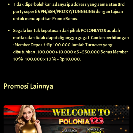
Tidak diperbolehkan adanya ip address yang sama atau 3rd
party seperti VPN/SSH/PROXY/TUNNELING dengan tujuan
untuk mendapatkan Promo Bonus.
Segala bentuk keputusan dari pihak POLONIA123 adalah
mutlak dan tidak dapat diganggu gugat. Contoh perhitungan
: Member Deposit : Rp 100.000 Jumlah Turnover yang
dibutuhkan : 100.000 + 10.000 x 5 = 550.000 Bonus Member
10% : 100.000 x 10% = Rp 10.000.
Promosi Lainnya