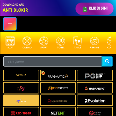
DOWNLOAD APK
KLIK DI SINI
ANTI BLOKIR
SLOT
CASINO
SPORT
TOGEL
TABLE
FISHING
COCK F.
Semua