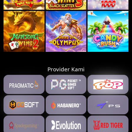
Provider Kami