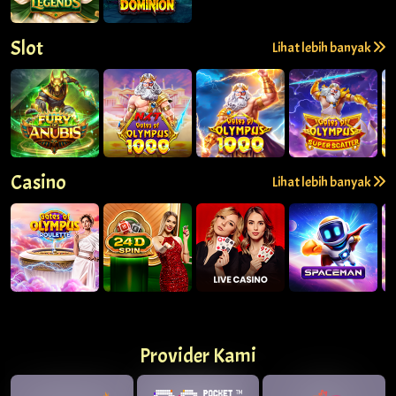
Slot
Lihat lebih banyak
Casino
Lihat lebih banyak
Provider Kami