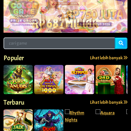
Populer
Lihat lebih banyak
Terbaru
Lihat lebih banyak