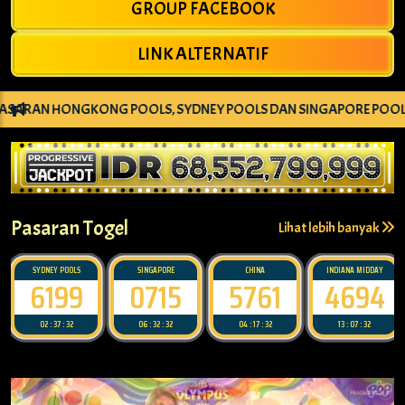
GROUP FACEBOOK
LINK ALTERNATIF
ONGKONG POOLS, SYDNEY POOLS DAN SINGAPORE POOLS DENGAN HAD
Pasaran Togel
Lihat lebih banyak
SYDNEY POOLS
SINGAPORE
CHINA
INDIANA MIDDAY
6199
0715
5761
4694
02 : 37 : 31
06 : 32 : 31
04 : 17 : 31
13 : 07 : 31