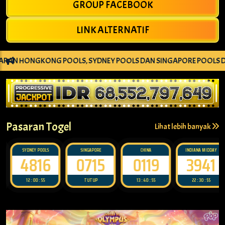
GROUP FACEBOOK
LINK ALTERNATIF
GKONG POOLS, SYDNEY POOLS DAN SINGAPORE POOLS DENGAN HADIA
Pasaran Togel
Lihat lebih banyak
SYDNEY POOLS
SINGAPORE
CHINA
INDIANA MIDDAY
4816
0715
0119
3941
12 : 00 : 54
TUTUP
13 : 40 : 54
22 : 30 : 54