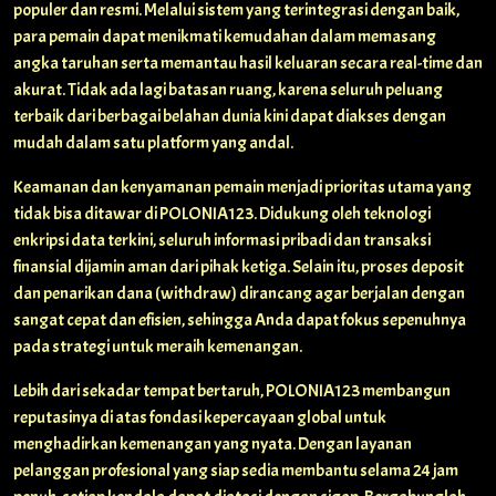
populer dan resmi. Melalui sistem yang terintegrasi dengan baik,
para pemain dapat menikmati kemudahan dalam memasang
angka taruhan serta memantau hasil keluaran secara real-time dan
akurat. Tidak ada lagi batasan ruang, karena seluruh peluang
terbaik dari berbagai belahan dunia kini dapat diakses dengan
mudah dalam satu platform yang andal.
Keamanan dan kenyamanan pemain menjadi prioritas utama yang
tidak bisa ditawar di POLONIA123. Didukung oleh teknologi
enkripsi data terkini, seluruh informasi pribadi dan transaksi
finansial dijamin aman dari pihak ketiga. Selain itu, proses deposit
dan penarikan dana (withdraw) dirancang agar berjalan dengan
sangat cepat dan efisien, sehingga Anda dapat fokus sepenuhnya
pada strategi untuk meraih kemenangan.
Lebih dari sekadar tempat bertaruh, POLONIA123 membangun
reputasinya di atas fondasi kepercayaan global untuk
menghadirkan kemenangan yang nyata. Dengan layanan
pelanggan profesional yang siap sedia membantu selama 24 jam