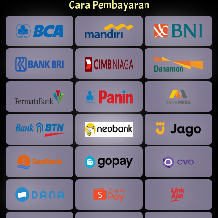
Cara Pembayaran