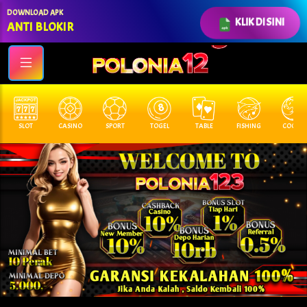
DOWNLOAD APK
KLIK DI SINI
ANTI BLOKIR
CASINO
SPORT
TOGEL
TABLE
FISHING
COCK F.
ARCA