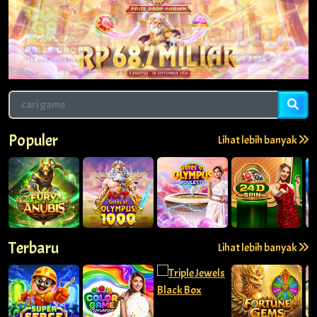
Populer
Lihat lebih banyak
Terbaru
Lihat lebih banyak